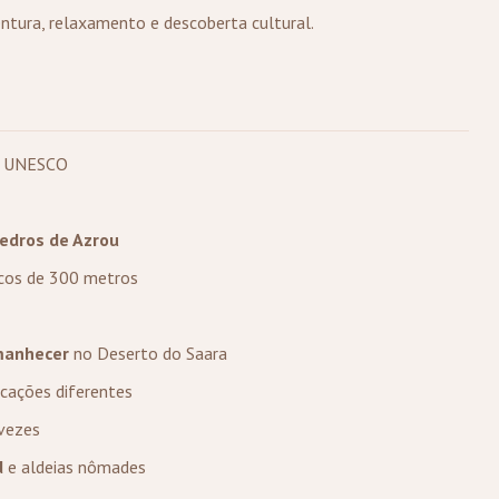
entura, relaxamento e descoberta cultural.
da UNESCO
cedros de Azrou
os de 300 metros
amanhecer
no Deserto do Saara
ações diferentes
 vezes
d
e aldeias nômades