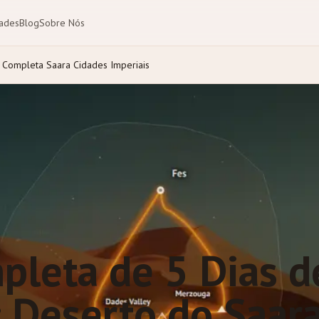
dades
Blog
Sobre Nós
 Completa Saara Cidades Imperiais
pleta de 5 Dias d
 Deserto do Saar