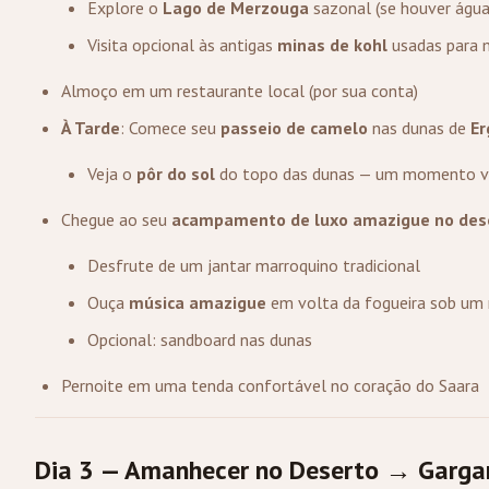
Explore o
Lago de Merzouga
sazonal (se houver água
Visita opcional às antigas
minas de kohl
usadas para m
Almoço em um restaurante local (por sua conta)
À Tarde
: Comece seu
passeio de camelo
nas dunas de
Er
Veja o
pôr do sol
do topo das dunas — um momento v
Chegue ao seu
acampamento de luxo amazigue no des
Desfrute de um jantar marroquino tradicional
Ouça
música amazigue
em volta da fogueira sob um 
Opcional: sandboard nas dunas
Pernoite em uma tenda confortável no coração do Saara
Dia 3 — Amanhecer no Deserto → Garga