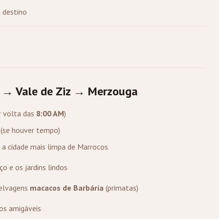
 destino
t → Vale de Ziz → Merzouga
r volta das
8:00 AM
)
(se houver tempo)
, a cidade mais limpa de Marrocos
o e os jardins lindos
selvagens
macacos de Barbária
(primatas)
os amigáveis