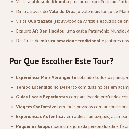
Visite a
aldeia de Khamlia
para uma experiência autêntic
Dirija através do
Vale de Draa
, o vale mais longo de Mar
Visite
Ouarzazate
(Hollywood da África) e estúdios de ci
Explore
Aït Ben Haddou
, uma casbá Patrimônio Mundial
Desfrute de
música amazigue tradicional
e jantares n
Por Que Escolher Este Tour?
Experiência Mais Abrangente
cobrindo todos os principa
Tempo Estendido no Deserto
com duas noites em acam
Guias Locais Experientes
compartilhando profundos conh
Viagem Confortável
em 4x4s privados com ar condiciona
Experiências Autênticas
em aldeias amazigues, acampam
Pequenos Grupos
para uma jornada personalizada e flexí