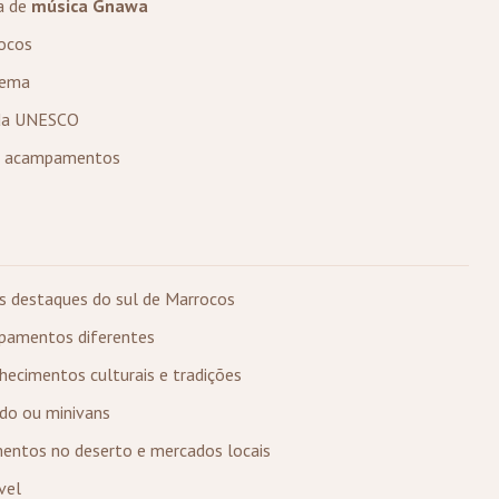
a de
música Gnawa
rocos
nema
 da UNESCO
os acampamentos
is destaques do sul de Marrocos
pamentos diferentes
ecimentos culturais e tradições
do ou minivans
entos no deserto e mercados locais
vel