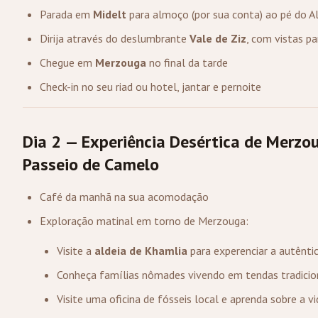
Parada em
Midelt
para almoço (por sua conta) ao pé do A
Dirija através do deslumbrante
Vale de Ziz
, com vistas p
Chegue em
Merzouga
no final da tarde
Check-in no seu riad ou hotel, jantar e pernoite
Dia 2 — Experiência Desértica de Merzou
Passeio de Camelo
Café da manhã na sua acomodação
Exploração matinal em torno de Merzouga:
Visite a
aldeia de Khamlia
para experenciar a autênti
Conheça famílias nômades vivendo em tendas tradicio
Visite uma oficina de fósseis local e aprenda sobre a v