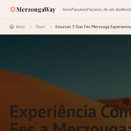
MerzougaWay
Início
Passeios
Passeios de um dia
Ativi
Início
Tours
Excursao 5 Dias Fes Merzouga Experiencia
Experiência Com
Fes a Merzouga: