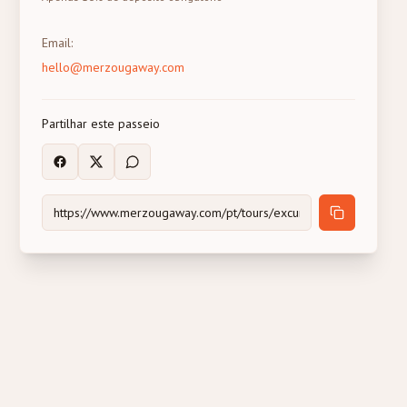
Email
:
hello@merzougaway.com
Partilhar este passeio