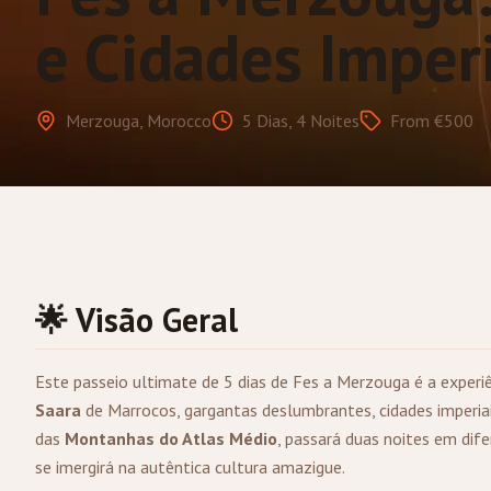
e Cidades Imperi
Merzouga, Morocco
5 Dias, 4 Noites
From €500
🌟 Visão Geral
Este passeio ultimate de 5 dias de
Fes
a
Merzouga
é a experi
Saara
de Marrocos, gargantas deslumbrantes, cidades imperiai
das
Montanhas do Atlas Médio
, passará duas noites em di
se imergirá na autêntica cultura amazigue.