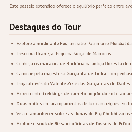
Este passeio estendido oferece o equilíbrio perfeito entre av
Destaques do Tour
Explore a
medina de Fes
, um sítio Patrimônio Mundial 
Descubra
Ifrane
, a "Pequena Suíça" de Marrocos
Conheça os
macacos de Barbária
na antiga
floresta de 
Caminhe pela majestosa
Garganta de Todra
com penhasc
Dirija através do
Vale de Ziz
e das
Gargantas de Dades
Experimente
trekkings de camelo ao pôr do sol e ao 
Duas noites
em acampamentos de luxo amazigues em loc
Veja o
amanhecer sobre as dunas de Erg Chebbi
várias
Explore o
souk de Rissani
,
oficinas de fósseis de Erfou