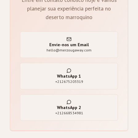
planejar sua experiência perfeita no
deserto marroquino
Envie-nos um Email
hello@merzougaway.com
WhatsApp
1
+212675203319
WhatsApp
2
+212668534981