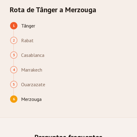
Rota de Tânger a Merzouga
Tânger
1
Rabat
2
Casablanca
3
Marrakech
4
Ouarzazate
5
Merzouga
6