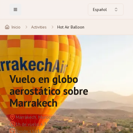
Español
Toggle Menu
Inicio
Activities
Hot Air Balloon
Vuelo en globo
aerostático sobre
Marrakech
Marrakech, Morocco
1h de vuelo + 30 min de briefing
Desde 150$/persona