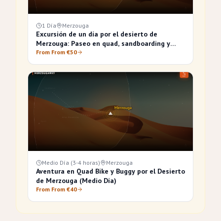
1 Día
Merzouga
Excursión de un día por el desierto de
Merzouga: Paseo en quad, sandboarding y
paseo en camello
From From €50
Medio Día (3-4 horas)
Merzouga
Aventura en Quad Bike y Buggy por el Desierto
de Merzouga (Medio Día)
From From €40