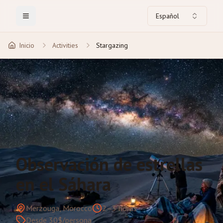
Español
Toggle Menu
Inicio
Activities
Stargazing
Observación de estrellas
en el Sáhara
Merzouga, Morocco
2–3 horas
Desde 30$/persona