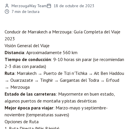
MerzougaWay Team
18 de octubre de 2023
7
min de lectura
Conducir de
Marrakech
a
Merzouga
: Guía Completa del Viaje
2023
Visión General del Viaje
Distancia
: Aproximadamente 560 km
Tiempo de conducción
: 9-10 horas sin parar (se recomiendan
2-3 días con paradas)
Ruta
: Marrakech → Puerto de Tizi n'Tichka → Ait Ben Haddou
→
Ouarzazate
→ Tinghir → Gargantas del Todra → Erfoud
→ Merzouga
Estado de las carreteras
: Mayormente en buen estado,
algunos puertos de montaña y pistas desérticas
Mejor época para viajar
: Marzo-mayo y septiembre-
noviembre (temperaturas suaves)
Opciones de Ruta
1. Ruta Directa (Más Rápida)