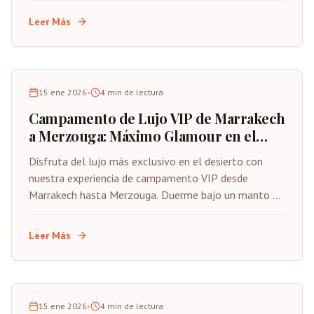
Leer Más
15 ene 2026
•
4
min de lectura
Campamento de Lujo VIP de Marrakech
a Merzouga: Máximo Glamour en el
Desierto
Disfruta del lujo más exclusivo en el desierto con
nuestra experiencia de campamento VIP desde
Marrakech hasta Merzouga. Duerme bajo un manto de
estrellas en nuestro exclusivo campamento de lujo,
disfrutando de comodidades premium y servicio
Leer Más
personalizado en el corazón del Sáhara.
15 ene 2026
•
4
min de lectura