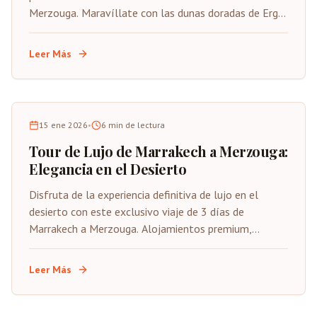
Merzouga. Maravíllate con las dunas doradas de Erg
Chebbi mientras el sol se pone en el horizonte del
desierto.
Leer Más
15 ene 2026
•
6
min de lectura
Tour de Lujo de Marrakech a Merzouga:
Elegancia en el Desierto
Disfruta de la experiencia definitiva de lujo en el
desierto con este exclusivo viaje de 3 días de
Marrakech a Merzouga. Alojamientos premium,
traslados privados y la magia del Sahara con un trato
VIP en cada paso.
Leer Más