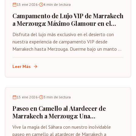
15 ene 2026
•
4
min de lectura
Campamento de Lujo VIP de Marrakech
a Merzouga: Máximo Glamour en el
Desierto
Disfruta del lujo más exclusivo en el desierto con
nuestra experiencia de campamento VIP desde
Marrakech hasta Merzouga. Duerme bajo un manto de
estrellas en nuestro exclusivo campamento de lujo,
disfrutando de comodidades premium y servicio
Leer Más
personalizado en el corazón del Sáhara.
15 ene 2026
•
3
min de lectura
Paseo en Camello al Atardecer de
Marrakech a Merzouga: Una
Experiencia Mágica en el Desierto
Vive la magia del Sáhara con nuestro inolvidable
paseo en camello al atardecer de Marrakech a