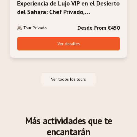
Experiencia de Lujo VIP en el Desierto
del Sahara: Chef Privado,
Campamento Exclusivo y Servicio de
Desde From €450
Mayordomo
Tour Privado
Ver detalles
Ver todos los tours
Más actividades que te
encantarán