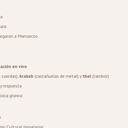
wa
hara
egaron a Marruecos
ación en vivo
s cuerdas),
krakeb
(castañuelas de metal) y
tbel
(tambor)
y respuesta
úsica gnawa:
e
io Cultural Inmaterial