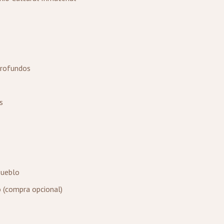
profundos
s
pueblo
 (compra opcional)