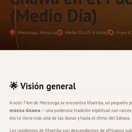
(Medio Día)
Merzouga, Morocco
Medio Día (3-4 horas)
From €
🌟 Visión general
A solo 7 km de
Merzouga
se encuentra Khamlia, un pequeño p
música Gnawa
— una poderosa tradición espiritual con raíces
día te lleva más allá de las dunas y hacia el ritmo del Sáhara.
Los residentes de Khamlia son descendientes de africanos sub