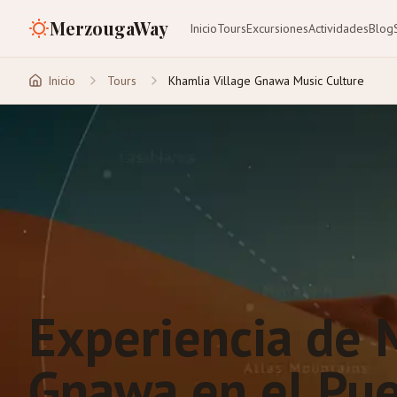
MerzougaWay
Inicio
Tours
Excursiones
Actividades
Blog
Inicio
Tours
Khamlia Village Gnawa Music Culture
Experiencia de 
Gnawa en el Pu