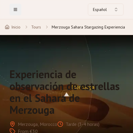
Español
Toggle Menu
Inicio
Tours
Merzouga Sahara Stargazing Experiencia
Experiencia de
observación de estrellas
en el Sahara de
Merzouga
Merzouga, Morocco
Tarde (3-4 horas)
From €30