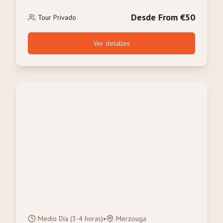
sandboarding y paseo en camello
Desde From €50
Tour Privado
Ver detalles
Medio Día (3-4 horas)
•
Merzouga