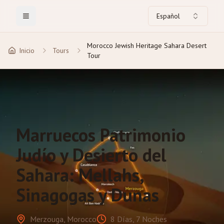
Español
Toggle Menu
Morocco Jewish Heritage Sahara Desert
Inicio
Tours
Tour
Marruecos Patrimonio
Judío y Desierto del
Sahara: Mellahs,
Sinagogas y Dunas
Merzouga, Morocco
8 Días, 7 Noches