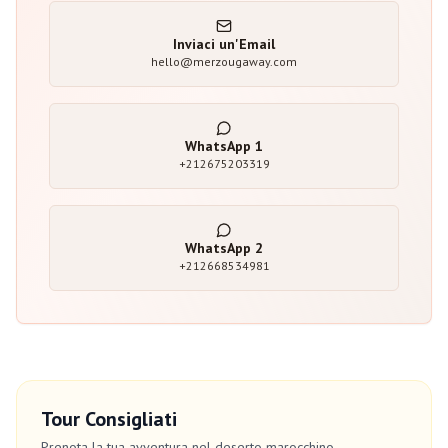
Inviaci un'Email
hello@merzougaway.com
WhatsApp
1
+212675203319
WhatsApp
2
+212668534981
Tour Consigliati
Prenota la tua avventura nel deserto marocchino