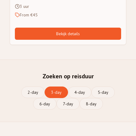
3 uur
From €45
Bekijk details
Zoeken op reisduur
2
-day
3
-day
4
-day
5
-day
6
-day
7
-day
8
-day