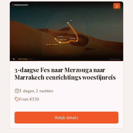
3-daagse Fes naar Merzouga naar
Marrakech eenrichtings woestijnreis
3 dagen, 2 nachten
From €350
Bekijk details