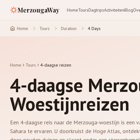
MerzougaWay
Home
Tours
Dagtrips
Activiteiten
Blog
Ove
Home
Tours
Duration
4 Days
Home
Tours
4-daagse reizen
4-daagse Merzo
Woestijnreizen
Een 4-daagse reis naar de Merzouga-woestijn is een 
Sahara te ervaren. U doorkruist de Hoge Atlas, ontdek
door gouden duinen en slaapt onder een sterrenhemel