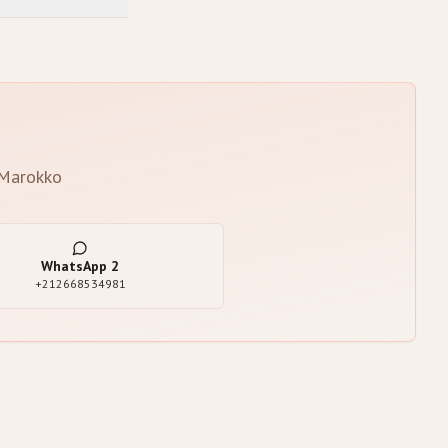
 Marokko
WhatsApp
2
+212668534981