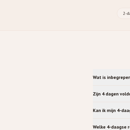
2
-d
Wat is inbegrepe
Zijn 4 dagen vol
Kan ik mijn 4-da
Welke 4-daagse re