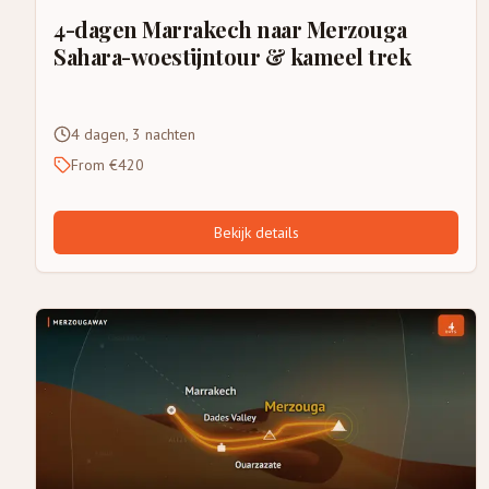
4-dagen Marrakech naar Merzouga
Sahara-woestijntour & kameel trek
4 dagen, 3 nachten
From €420
Bekijk details