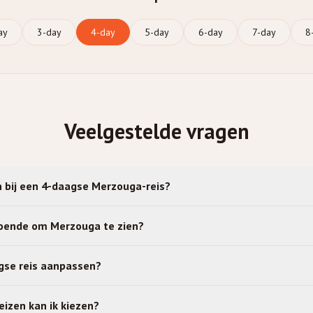
ay
3
-day
4
-day
5
-day
6
-day
7
-day
8
Veelgestelde vragen
n bij een 4-daagse Merzouga-reis?
doende om Merzouga te zien?
agse reis aanpassen?
izen kan ik kiezen?