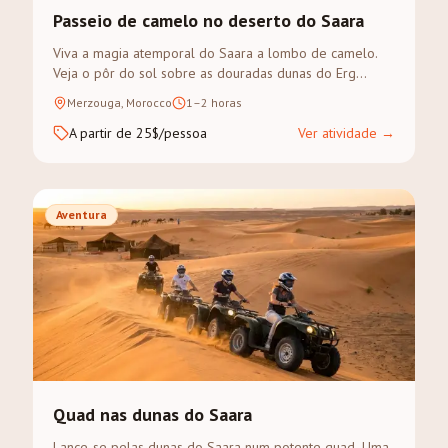
Passeio de camelo no deserto do Saara
Viva a magia atemporal do Saara a lombo de camelo.
Veja o pôr do sol sobre as douradas dunas do Erg
Chebbi num trek guiado.
Merzouga, Morocco
1–2 horas
A partir de 25$/pessoa
Ver atividade
→
Aventura
Quad nas dunas do Saara
Lance-se pelas dunas do Saara num potente quad. Uma