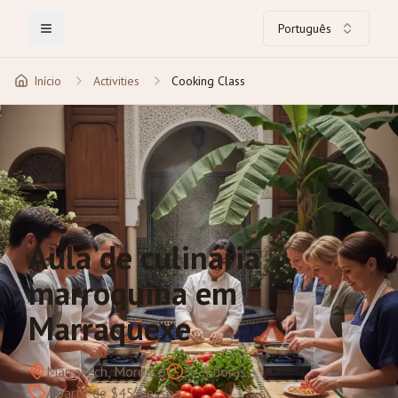
Português
Toggle Menu
Início
Activities
Cooking Class
Aula de culinária
marroquina em
Marraquexe
Marrakech, Morocco
3–4 horas
A partir de $45/pessoa