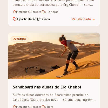
aventura cheia de adrenalina pelo Erg Chebbi — sem
experiência prévia necessária.
Merzouga, Morocco
1–2 horas
A partir de 40$/pessoa
Ver atividade
→
Aventura
Sandboard nas dunas do Erg Chebbi
Surfe as dunas douradas do Saara numa prancha de
sandboard. Não é preciso neve — só uma duna íngreme
e vontade de aventura.
Merzouga, Morocco
1 hora