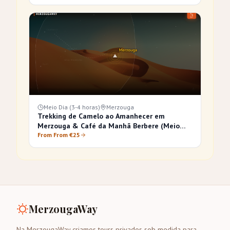
Meio Dia (3-4 horas)
Merzouga
Trekking de Camelo ao Amanhecer em
Merzouga & Café da Manhã Berbere (Meio
Dia)
From From €25
MerzougaWay
Na MerzougaWay criamos tours privados sob medida para