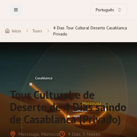
Português
Toggle Menu
4 Dias Tour Cultural Deserto Casablanca
Início
Tours
Privado
Tour Cultural e de
Deserto de 4 Dias saindo
de Casablanca (Privado)
Merzouga, Morocco
4 Dias, 3 Noites