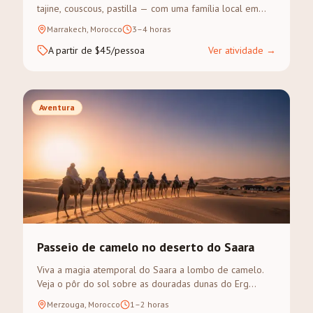
tajine, couscous, pastilla — com uma família local em
Marraquexe. Visita ao souk para as especiarias, depois
Marrakech, Morocco
3–4 horas
cozinha-se e come-se juntos.
A partir de $45/pessoa
Ver atividade
→
Aventura
Passeio de camelo no deserto do Saara
Viva a magia atemporal do Saara a lombo de camelo.
Veja o pôr do sol sobre as douradas dunas do Erg
Chebbi num trek guiado.
Merzouga, Morocco
1–2 horas