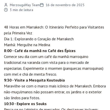
MerzougaWay Team
16 de novembro de 2025
3
min de leitura
48 Horas em
Marrakech
: O Itinerário Perfeito para Visitantes
pela Primeira Vez
Dia 1: Explorando o Coração de Marrakech
Manhã: Mergulhe na Medina
8:00 - Café da manhã no Café des Épices
Comece seu dia com um café da manhã marroquino
tradicional na varanda com vista para o mercado de
especiarias. Experimente o msemen (panquecas marroquinas)
com mel e chá de menta fresco.
9:30 - Visite a Mesquita Koutoubia
Maravilhe-se com o marco mais icônico de Marrakech. Embora
não-muçulmanos não possam entrar, os jardins e o exterior
são lindos para fotos.
10:30 - Explore os Souks
Perca-se no labirinto de mercados. Os destaques incluem: