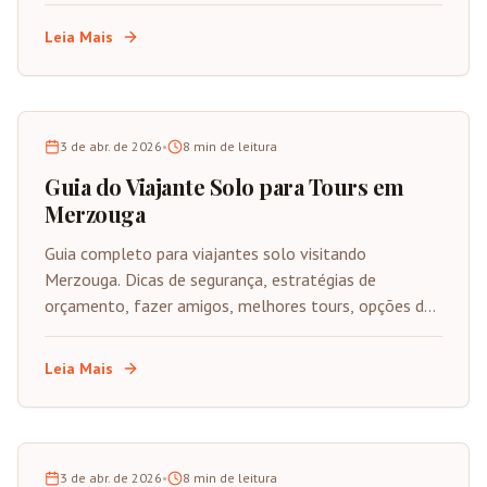
resfriamento e por que alguns ainda visitam junho-
agosto.
Leia Mais
3 de abr. de 2026
•
8
min de leitura
Guia do Viajante Solo para Tours em
Merzouga
Guia completo para viajantes solo visitando
Merzouga. Dicas de segurança, estratégias de
orçamento, fazer amigos, melhores tours, opções de
hospedagem e conselhos para ganhar confiança.
Leia Mais
3 de abr. de 2026
•
8
min de leitura