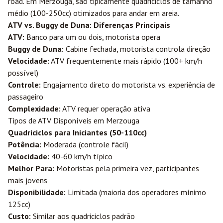
road. Em Merzouga, são tipicamente quadriciclos de tamanho
médio (100-250cc) otimizados para andar em areia.
ATV vs. Buggy de Duna: Diferenças Principais
ATV:
Banco para um ou dois, motorista opera
Buggy de Duna:
Cabine fechada, motorista controla direção
Velocidade:
ATV frequentemente mais rápido (100+ km/h
possível)
Controle:
Engajamento direto do motorista vs. experiência de
passageiro
Complexidade:
ATV requer operação ativa
Tipos de ATV Disponíveis em Merzouga
Quadriciclos para Iniciantes (50-110cc)
Potência:
Moderada (controle fácil)
Velocidade:
40-60 km/h típico
Melhor Para:
Motoristas pela primeira vez, participantes
mais jovens
Disponibilidade:
Limitada (maioria dos operadores mínimo
125cc)
Custo:
Similar aos quadriciclos padrão