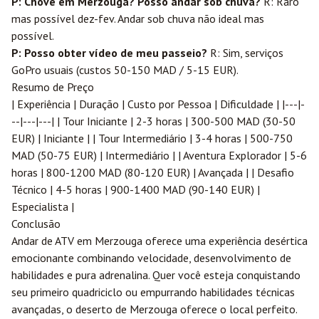
P: Chove em Merzouga? Posso andar sob chuva?
R: Raro
mas possível dez-fev. Andar sob chuva não ideal mas
possível.
P: Posso obter vídeo de meu passeio?
R: Sim, serviços
GoPro usuais (custos 50-150 MAD / 5-15 EUR).
Resumo de Preço
| Experiência | Duração | Custo por Pessoa | Dificuldade | |---|-
--|---|---| | Tour Iniciante | 2-3 horas | 300-500 MAD (30-50
EUR) | Iniciante | | Tour Intermediário | 3-4 horas | 500-750
MAD (50-75 EUR) | Intermediário | | Aventura Explorador | 5-6
horas | 800-1200 MAD (80-120 EUR) | Avançada | | Desafio
Técnico | 4-5 horas | 900-1400 MAD (90-140 EUR) |
Especialista |
Conclusão
Andar de ATV em Merzouga oferece uma experiência desértica
emocionante combinando velocidade, desenvolvimento de
habilidades e pura adrenalina. Quer você esteja conquistando
seu primeiro quadriciclo ou empurrando habilidades técnicas
avançadas, o deserto de Merzouga oferece o local perfeito.