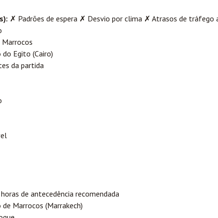
s):
✗ Padrões de espera ✗ Desvio por clima ✗ Atrasos de tráfego a
o
m Marrocos
do Egito (Cairo)
es da partida
o
el
horas de antecedência recomendada
 de Marrocos (Marrakech)
oque