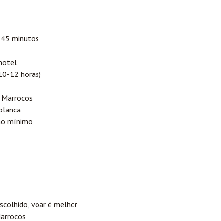
45 minutos
hotel
 10-12 horas)
 Marrocos
blanca
no mínimo
colhido, voar é melhor
Marrocos