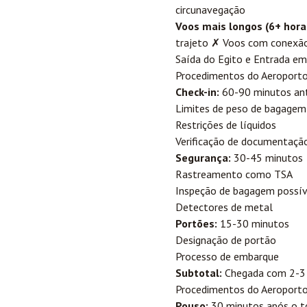
circunavegação
Voos mais longos (6+ hora
trajeto ✗ Voos com conexã
Saída do Egito e Entrada e
Procedimentos do Aeroporto 
Check-in:
60-90 minutos ant
Limites de peso de bagagem
Restrições de líquidos
Verificação de documentaçã
Segurança:
30-45 minutos
Rastreamento como TSA
Inspeção de bagagem possív
Detectores de metal
Portões:
15-30 minutos
Designação de portão
Processo de embarque
Subtotal:
Chegada com 2-3 
Procedimentos do Aeroporto
Pouso:
30 minutos após o t