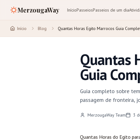
MerzougaWay
Início
Passeios
Passeios de um dia
Ativi
Início
Blog
Quantas Horas Egito Marrocos Guia Compl
Quantas H
Guia Com
Guia completo sobre tem
passagem de fronteira, j
MerzougaWay Team
3 d
Quantas Horas do Egito par