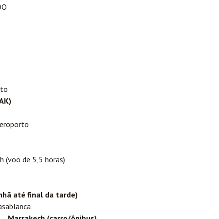
DO
eto
RAK)
aeroporto
 (voo de 5,5 horas)
nhã até final da tarde)
asablanca
→ Marrakech (carro/ônibus)