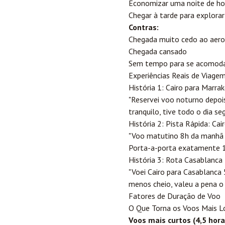
Economizar uma noite de ho
Chegar à tarde para explorar
Contras:
Chegada muito cedo ao aero
Chegada cansado
Sem tempo para se acomodar
Experiências Reais de Viage
História 1: Cairo para Marr
"Reservei voo noturno depois
tranquilo, tive todo o dia s
História 2: Pista Rápida: Ca
"Voo matutino 8h da manhã d
Porta-a-porta exatamente 10 h
História 3: Rota Casablanca
"Voei Cairo para Casablanca 
menos cheio, valeu a pena o 
Fatores de Duração de Voo
O Que Torna os Voos Mais L
Voos mais curtos (4,5 hora