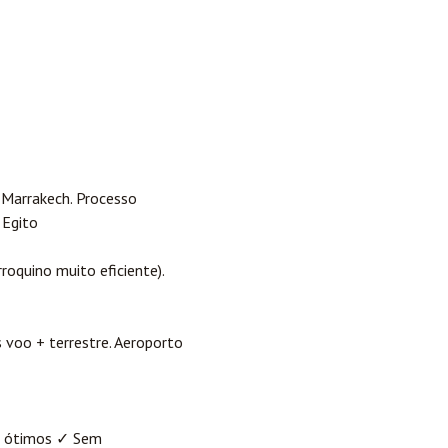
m Marrakech. Processo
 Egito
oquino muito eficiente).
s voo + terrestre. Aeroporto
o ótimos ✓ Sem