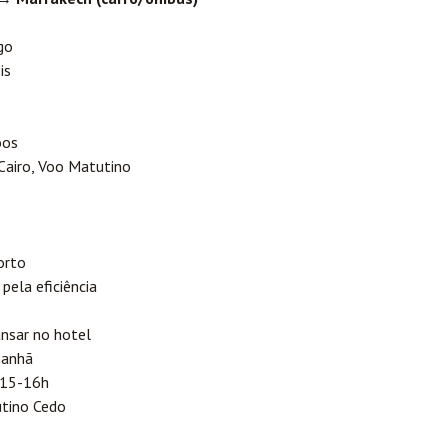
go
is
oos
 Cairo, Voo Matutino
orto
ela eficiência
ansar no hotel
manhã
 15-16h
tino Cedo