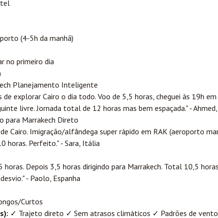
tel
porto (4-5h da manhã)
 no primeiro dia
m
akech Planejamento Inteligente
 de explorar Cairo o dia todo. Voo de 5,5 horas, cheguei às 19h e
eguinte livre. Jornada total de 12 horas mas bem espaçada." - Ahmed,
iro para Marrakech Direto
e Cairo. Imigração/alfândega super rápido em RAK (aeroporto marr
oras. Perfeito." - Sara, Itália
5 horas. Depois 3,5 horas dirigindo para Marrakech. Total 10,5 hora
desvio." - Paolo, Espanha
ongos/Curtos
s):
✓ Trajeto direto ✓ Sem atrasos climáticos ✓ Padrões de vent