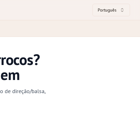
Português
rrocos?
gem
 de direção/balsa,