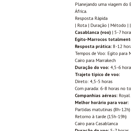
Planejando uma viagem do Eg
África.
Resposta Rápida
| Rota | Duração | Método | |--
Casablanca
(voo)
| 5-7 hora
Egito-Marrocos totalmente
Resposta prática:
8-12 hora
Tempos de Voo: Egito para 
Cairo para Marrakech
Duração do voo:
4,5-6 hora
Trajeto típico de voo:
Direto: 4,5-5 horas
Com parada: 6-8 horas no to
Companhias aéreas:
Royal A
Melhor horário para voar:
Partidas matutinas (8h-12h)
Retorno à tarde (15h-19h)
Cairo para Casablanca
Duração do voo:
5-7 horas