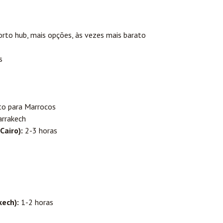
rto hub, mais opções, às vezes mais barato
s
to para Marrocos
arrakech
Cairo):
2-3 horas
ech):
1-2 horas