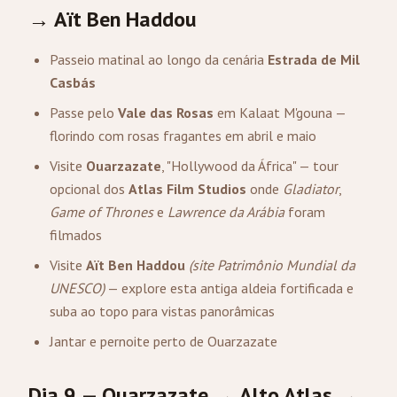
→ Aït Ben Haddou
Passeio matinal ao longo da cenária
Estrada de Mil
Casbás
Passe pelo
Vale das Rosas
em Kalaat M'gouna —
florindo com rosas fragantes em abril e maio
Visite
Ouarzazate
, "Hollywood da África" — tour
opcional dos
Atlas Film Studios
onde
Gladiator
,
Game of Thrones
e
Lawrence da Arábia
foram
filmados
Visite
Aït Ben Haddou
(site Patrimônio Mundial da
UNESCO)
— explore esta antiga aldeia fortificada e
suba ao topo para vistas panorâmicas
Jantar e pernoite perto de Ouarzazate
Dia 9 — Ouarzazate → Alto Atlas →