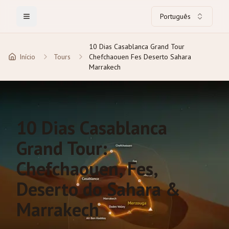
Português
Toggle Menu
10 Dias Casablanca Grand Tour
Início
Tours
Chefchaouen Fes Deserto Sahara
Marrakech
10 Dias Casablanca
Grand Tour:
Chefchaouen, Fes,
Deserto do Sahara &
Marrakech