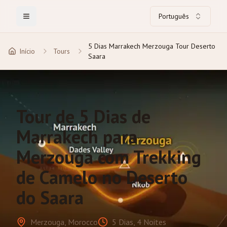
Português
Toggle Menu
5 Dias Marrakech Merzouga Tour Deserto
Início
Tours
Saara
Tour de 5 Dias de
Marrakech para
Merzouga com Trekking
de Camelo no Deserto
do Saara
Merzouga, Morocco
5 Dias, 4 Noites