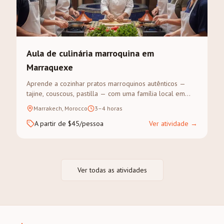
Aula de culinária marroquina em
Marraquexe
Aprende a cozinhar pratos marroquinos autênticos —
tajine, couscous, pastilla — com uma família local em
Marraquexe. Visita ao souk para as especiarias, depois
Marrakech, Morocco
3–4 horas
cozinha-se e come-se juntos.
A partir de $45/pessoa
Ver atividade
→
Ver todas as atividades