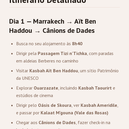
Dia 1 — Marrakech → Aït Ben
Haddou → Cânions de Dades
Busca no seu alojamento às
8h40
Dirigir pela
Passagem Tizi n'Tichka
, com paradas
em aldeias Berberes no caminho
Visitar
Kasbah Aït Ben Haddou
, um sítio Patrimônio
da UNESCO
Explorar
Ouarzazate
, incluindo
Kasbah Taourirt
e
estúdios de cinema
Dirigir pelo
Oásis de Skoura
, ver
Kasbah Ameridile
,
e passar por
Kalaat M'gouna (Vale das Rosas)
Chegar aos
Cânions de Dades
, fazer check-in na