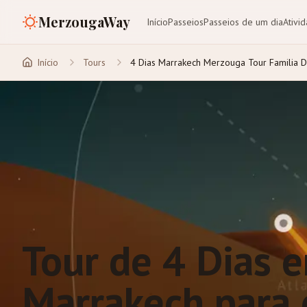
MerzougaWay
Início
Passeios
Passeios de um dia
Ativi
Início
Tours
4 Dias Marrakech Merzouga Tour Familia 
Tour de 4 Dias 
Marrakech para 