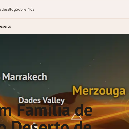
dades
Blog
Sobre Nós
Deserto
em Família de
o Deserto de