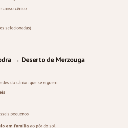
escanso cênico
es selecionadas)
Todra → Deserto de Merzouga
redes do cânion que se erguem
eis
:
ósseis pequenos
elo em família
ao pôr do sol