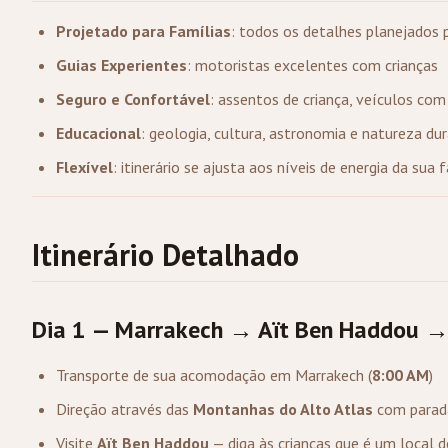
Projetado para Famílias
: todos os detalhes planejados 
Guias Experientes
: motoristas excelentes com crianças
Seguro e Confortável
: assentos de criança, veículos co
Educacional
: geologia, cultura, astronomia e natureza du
Flexível
: itinerário se ajusta aos níveis de energia da sua 
Itinerário Detalhado
Dia 1 — Marrakech → Aït Ben Haddou →
Transporte de sua acomodação em Marrakech (
8:00 AM
)
Direção através das
Montanhas do Alto Atlas
com parada
Visite
Aït Ben Haddou
— diga às crianças que é um local 