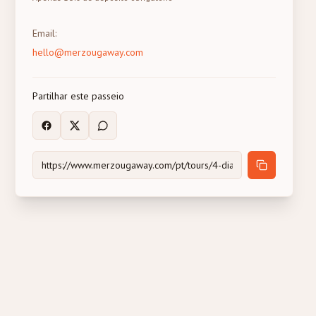
Email
:
hello@merzougaway.com
Partilhar este passeio