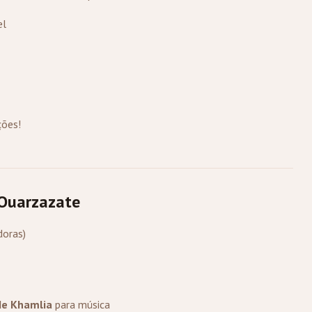
el
ções!
Ouarzazate
doras)
de Khamlia
para música