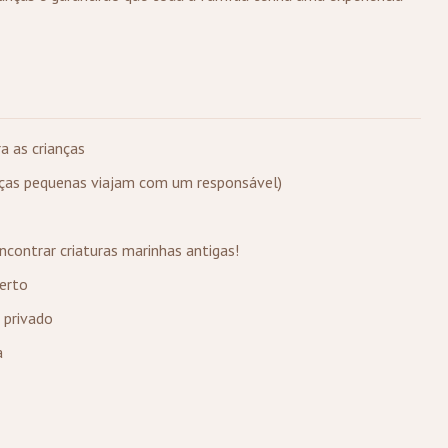
a as crianças
nças pequenas viajam com um responsável)
contrar criaturas marinhas antigas!
serto
 privado
a