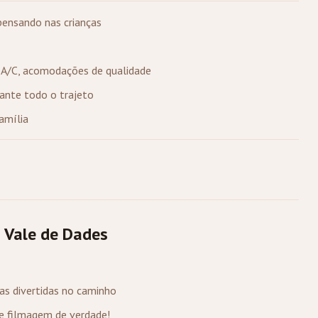
pensando nas crianças
m A/C, acomodações de qualidade
rante todo o trajeto
família
 Vale de Dades
s divertidas no caminho
de filmagem de verdade!