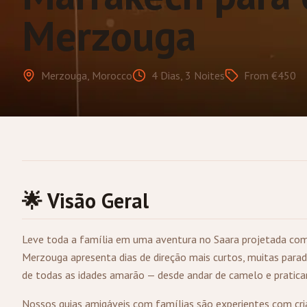
Merzouga
Merzouga, Morocco
4 Dias, 3 Noites
From €450
🌟 Visão Geral
Leve toda a família em uma aventura no Saara projetada com 
Merzouga
apresenta dias de direção mais curtos, muitas parada
de todas as idades amarão — desde andar de camelo e pratica
Nossos guias amigáveis com famílias são experientes com cri