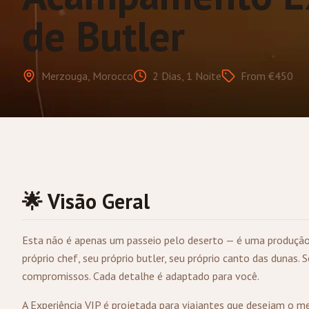
de Butler
Merzouga, Morocco
2 Dias, 1 Noite
From €450
🌟 Visão Geral
Esta não é apenas um passeio pelo deserto — é uma produção
próprio chef, seu próprio butler, seu próprio canto das duna
compromissos. Cada detalhe é adaptado para você.
A Experiência VIP é projetada para viajantes que desejam o m