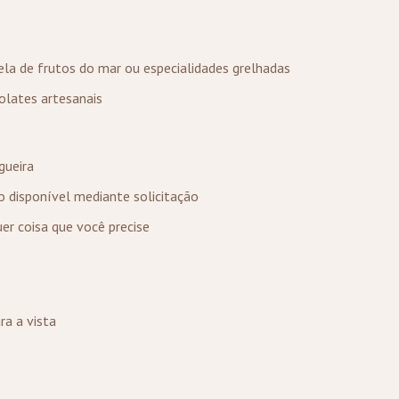
tela de frutos do mar ou especialidades grelhadas
olates artesanais
gueira
o disponível mediante solicitação
uer coisa que você precise
ã
ra a vista