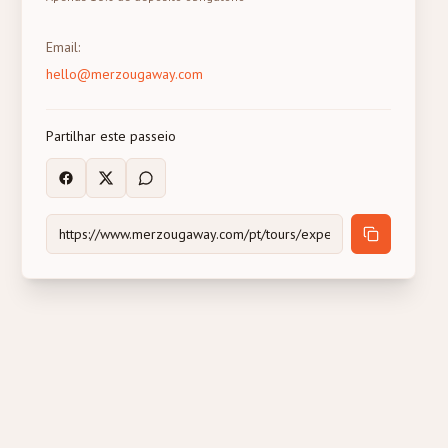
Email
:
hello@merzougaway.com
Partilhar este passeio