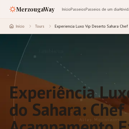
MerzougaWay
Início
Passeios
Passeios de um dia
Ativi
Início
Tours
Experiencia Luxo Vip Deserto Sahara Chef
Experiência Lux
do Sahara: Chef 
Acampamento Ex