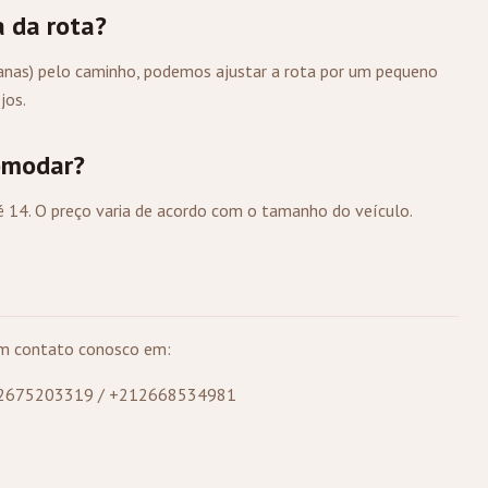
a da rota?
omanas) pelo caminho, podemos ajustar a rota por um pequeno
jos.
omodar?
é 14. O preço varia de acordo com o tamanho do veículo.
 em contato conosco em:
12675203319 / +212668534981