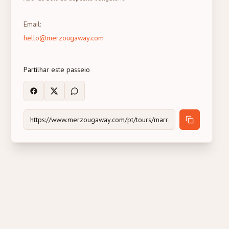
Email
:
hello@merzougaway.com
Partilhar este passeio