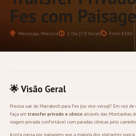
Fes com Paisag
Merzouga, Morocco
1 Dia (7-8 horas)
From €180
🌟 Visão Geral
Precisa sair de
Marrakech
para
Fes
(ou vice-versa)? Em vez de
faça um
transfer privado e cênico
através das Montanhas do
viagem privada confortável com paradas cênicas pelo caminho
A rota passa por paisagens que a maioria dos visitantes nunca v