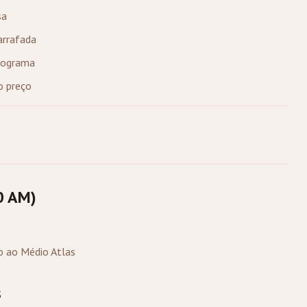
sa
arrafada
onograma
o preço
0 AM)
o ao Médio Atlas
s