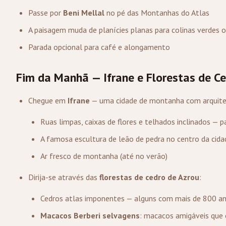
Passe por
Beni Mellal
no pé das Montanhas do Atlas
A paisagem muda de planícies planas para colinas verdes 
Parada opcional para café e alongamento
Fim da Manhã — Ifrane e Florestas de C
Chegue em
Ifrane
— uma cidade de montanha com arquitet
Ruas limpas, caixas de flores e telhados inclinados — p
A famosa escultura de leão de pedra no centro da cida
Ar fresco de montanha (até no verão)
Dirija-se através das
florestas de cedro de Azrou
:
Cedros atlas imponentes — alguns com mais de 800 a
Macacos Berberi selvagens
: macacos amigáveis que 