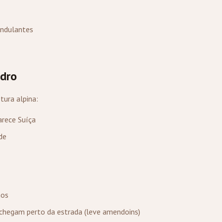
ondulantes
edro
ura alpina:
arece Suíça
de
nos
chegam perto da estrada (leve amendoins)