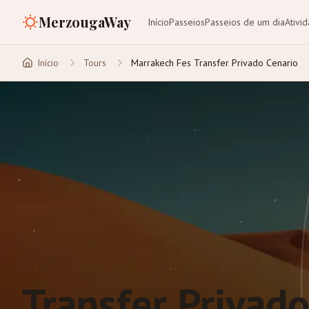
MerzougaWay
Início
Passeios
Passeios de um dia
Ativi
Início
Tours
Marrakech Fes Transfer Privado Cenario
Transfer Privad