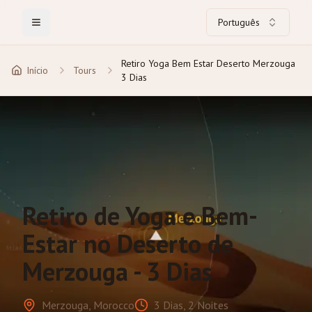
Português
Toggle Menu
Retiro Yoga Bem Estar Deserto Merzouga
Início
Tours
3 Dias
Retiro de Yoga e Bem-
Estar no Deserto de
Merzouga - 3 Dias
Merzouga, Morocco
3 Dias, 2 Noites