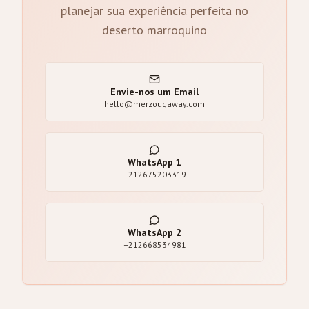
planejar sua experiência perfeita no
deserto marroquino
Envie-nos um Email
hello@merzougaway.com
WhatsApp
1
+212675203319
WhatsApp
2
+212668534981