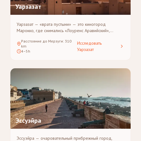
Уарзазат
Уарзазат — «врата пустыни» — это киногород
Марокко, где снимались «Лоуренс Аравийский»,
«Гладиатор» и «Игра престолов». Он расположен на
Расстояние до Мерзуги
:
310
пересечении Атласских гор и Сахары, что делает его
Исследовать
km
ближайшим крупным городом к Мерзуге и идеальным
Уарзазат
4–5h
местом для ночёвки в любом пустынном туре.
Эссуэйра
Эссуэйра — очаровательный прибрежный город,