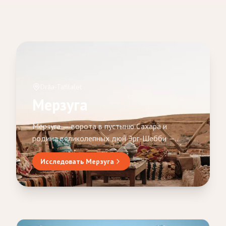
Drâa-Tafilalet
Мерзуга
Мерзуга — ворота в пустыню Сахара и
родина великолепных дюн Эрг-Шебби —
одного из самых знаковых пейзажей
Исследовать Мерзуга
Марокко. Поднимаясь до 150 метров, эти
золотые дюны являются центром каждого
пустынного приключения: верблюжьи
прогулки на закате, ночи в роскошных
берберских лагерях под звёздным небом и
экскурсии на 4x4 в глубь песчаного моря.