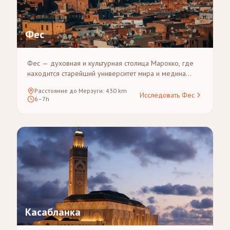
Фес
Фес — духовная и культурная столица Марокко, где
находится старейший университет мира и медина
настолько обширная, что её лучше всего исследовать
Расстояние до Мерзуги
:
430
km
пешком с гидом. Маршрут от Феса до Мерзуги
Исследовать Фес
6–7h
пересекает Средний Атлас и долину Зиз, делая его
одним из самых живописных в Марокко.
Касабланка