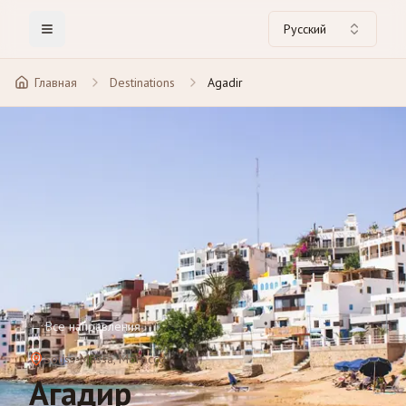
Русский
Toggle Menu
Главная
Destinations
Agadir
←
Все направления
Souss-Massa
, Morocco
Агадир