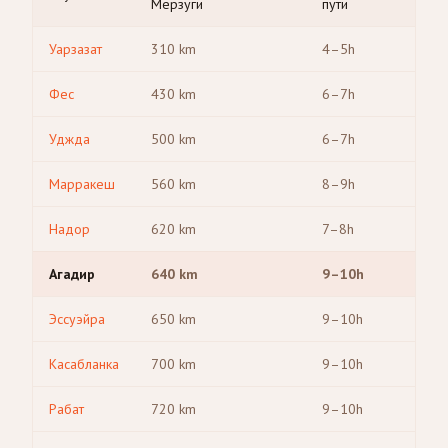
Мерзуги
пути
Уарзазат
310
km
4–5h
Фес
430
km
6–7h
Уджда
500
km
6–7h
Марракеш
560
km
8–9h
Надор
620
km
7–8h
Агадир
640
km
9–10h
Эссуэйра
650
km
9–10h
Касабланка
700
km
9–10h
Рабат
720
km
9–10h