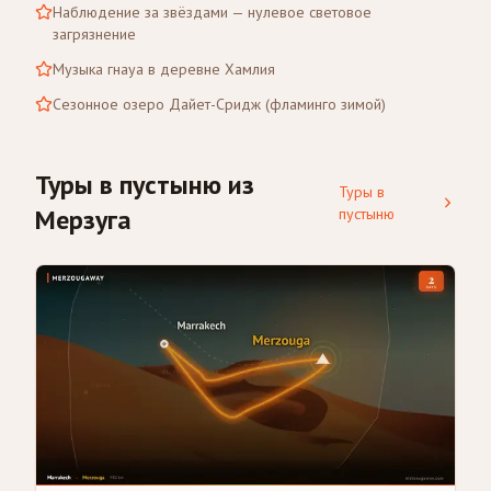
Наблюдение за звёздами — нулевое световое
загрязнение
Музыка гнауа в деревне Хамлия
Сезонное озеро Дайет-Сридж (фламинго зимой)
Туры в пустыню из
Туры в
Мерзуга
пустыню