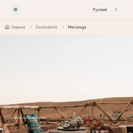
Русский
Toggle Menu
Главная
Destinations
Merzouga
←
Все направления
Drâa-Tafilalet
, Morocco