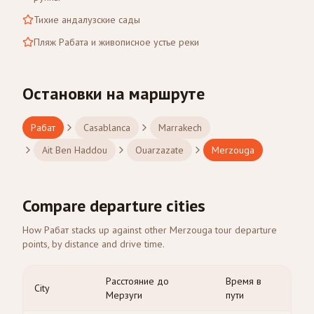
Тихие андалузские сады
Пляж Рабата и живописное устье реки
Остановки на маршруте
Рабат
Casablanca
Marrakech
Ait Ben Haddou
Ouarzazate
Merzouga
Compare departure cities
How Рабат stacks up against other Merzouga tour departure
points, by distance and drive time.
Расстояние до
Время в
City
Мерзуги
пути