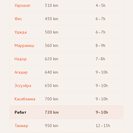
Уарзазат
310
km
4–5h
Фес
430
km
6–7h
Уджда
500
km
6–7h
Марракеш
560
km
8–9h
Надор
620
km
7–8h
Агадир
640
km
9–10h
Эссуэйра
650
km
9–10h
Касабланка
700
km
9–10h
Рабат
720
km
9–10h
Танжер
950
km
12–13h