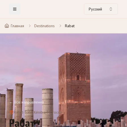
Русский
Toggle Menu
Главная
Destinations
Rabat
←
Все направления
Rabat-Salé-Kénitra
, Morocco
Рабат