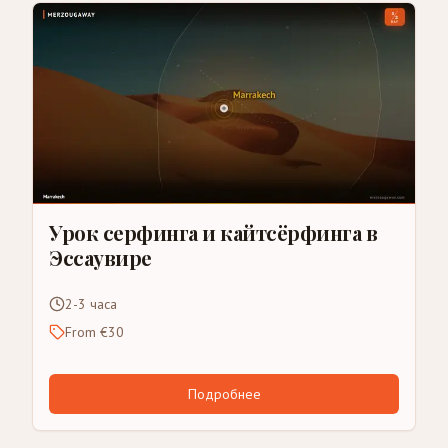
Урок серфинга и кайтсёрфинга в
Эссаувире
2-3 часа
From €30
Подробнее