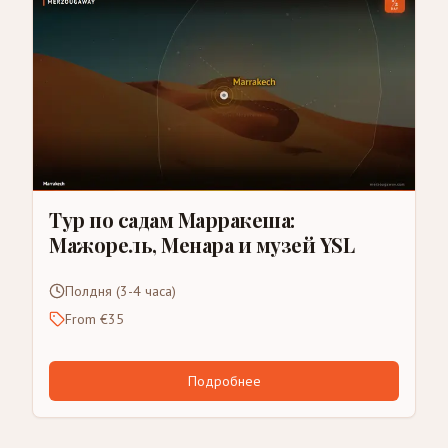
Тур по садам Марракеша:
Мажорель, Менара и музей YSL
Полдня (3-4 часа)
From €35
Подробнее