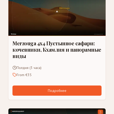
Merzouga 4x4 Пустынное сафари:
кочевники, Кхамлия и панорамные
виды
Полдня (3 часа)
From €35
Подробнее