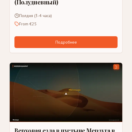
(Полудневный)
Полдня (3-4 часа)
From €25
Подробнее
Верховая езда в пустыне Мерзуга в