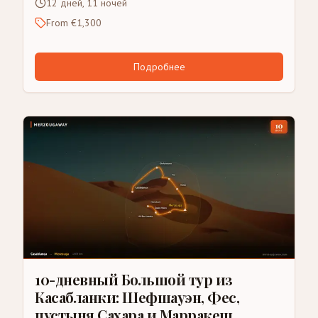
12 дней, 11 ночей
From €1,300
Подробнее
10-дневный Большой тур из
Касабланки: Шефшауэн, Фес,
пустыня Сахара и Марракеш