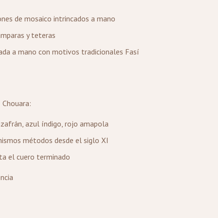
ones de mosaico intrincados a mano
ámparas y teteras
ada a mano con motivos tradicionales Fasí
s Chouara:
azafrán, azul índigo, rojo amapola
 mismos métodos desde el siglo XI
sta el cuero terminado
ncia