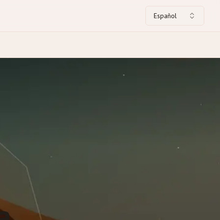
Español
a