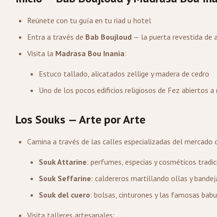
Reúnete con tu guía en tu riad u hotel
Entra a través de
Bab Boujloud
— la puerta revestida de 
Visita la
Madrasa Bou Inania
:
Estuco tallado, alicatados zellige y madera de cedro
Uno de los pocos edificios religiosos de Fez abiertos
Los Souks — Arte por Arte
Camina a través de las calles especializadas del mercado 
Souk Attarine
: perfumes, especias y cosméticos tradic
Souk Seffarine
: caldereros martillando ollas y bande
Souk del cuero
: bolsas, cinturones y las famosas bab
Visita talleres artesanales: