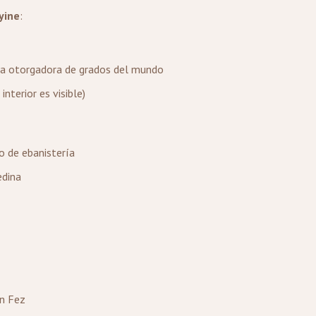
yine
:
gua otorgadora de grados del mundo
nterior es visible)
o de ebanistería
edina
en Fez