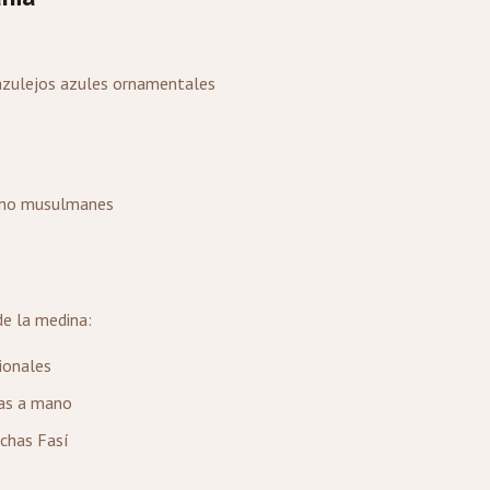
azulejos azules ornamentales
 a no musulmanes
de la medina:
ionales
jas a mano
uchas Fasí