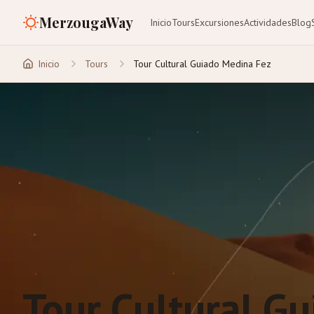
MerzougaWay
Inicio
Tours
Excursiones
Actividades
Blog
Inicio
Tours
Tour Cultural Guiado Medina Fez
Tour Cultural G