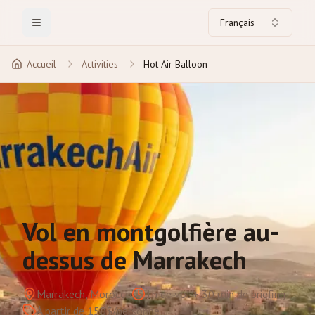
Français
Toggle Menu
Accueil
Activities
Hot Air Balloon
Vol en montgolfière au-
dessus de Marrakech
Marrakech, Morocco
1h de vol + 30 min de briefing
À partir de 150$/personne