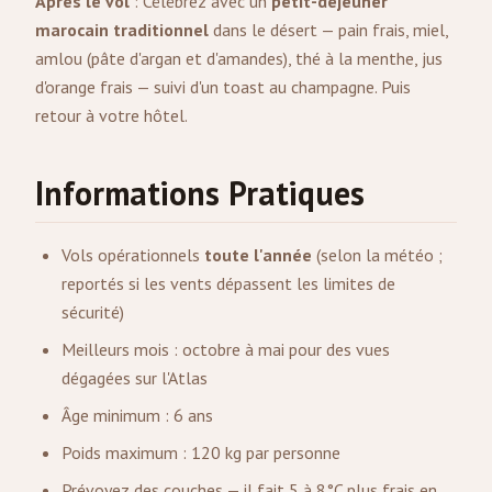
Après le vol
: Célébrez avec un
petit-déjeuner
marocain traditionnel
dans le désert — pain frais, miel,
amlou (pâte d'argan et d'amandes), thé à la menthe, jus
d'orange frais — suivi d'un toast au champagne. Puis
retour à votre hôtel.
Informations Pratiques
Vols opérationnels
toute l'année
(selon la météo ;
reportés si les vents dépassent les limites de
sécurité)
Meilleurs mois : octobre à mai pour des vues
dégagées sur l'Atlas
Âge minimum : 6 ans
Poids maximum : 120 kg par personne
Prévoyez des couches — il fait 5 à 8°C plus frais en