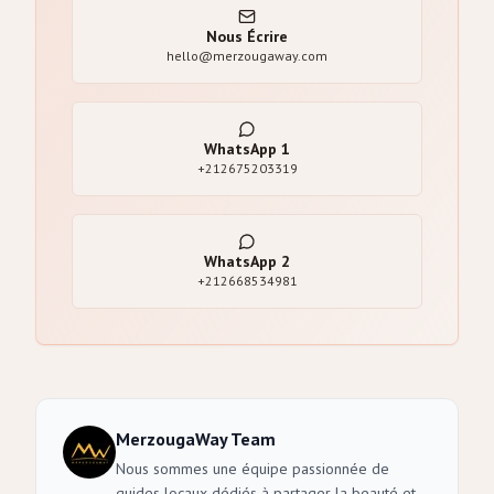
Nous Écrire
hello@merzougaway.com
WhatsApp
1
+212675203319
WhatsApp
2
+212668534981
MerzougaWay Team
Nous sommes une équipe passionnée de
guides locaux dédiés à partager la beauté et