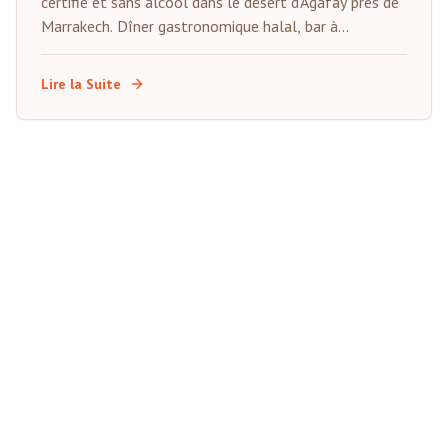
certifié et sans alcool dans le désert d'Agafay près de
Marrakech. Dîner gastronomique halal, bar à
mocktails premium, animations live, tentes privées et
compte à rebours sous les étoiles. Spécialement
Lire la Suite
conçu pour les familles musulmanes et les visiteurs
du Golfe.