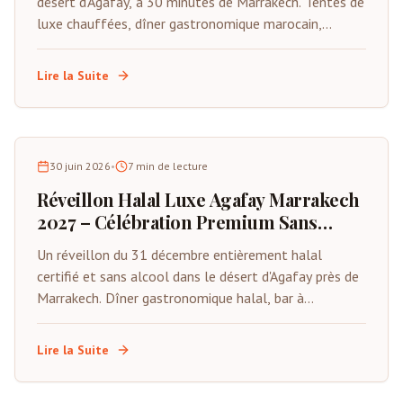
désert d'Agafay, à 30 minutes de Marrakech. Tentes de
luxe chauffées, dîner gastronomique marocain,
musique Gnawa live, feux d'artifice et compte à
rebours sous les étoiles. Places limitées.
Lire la Suite
30 juin 2026
•
7
min de lecture
Réveillon Halal Luxe Agafay Marrakech
2027 – Célébration Premium Sans
Alcool
Un réveillon du 31 décembre entièrement halal
certifié et sans alcool dans le désert d'Agafay près de
Marrakech. Dîner gastronomique halal, bar à
mocktails premium, animations live, tentes privées et
compte à rebours sous les étoiles. Spécialement
Lire la Suite
conçu pour les familles musulmanes et les visiteurs
du Golfe.