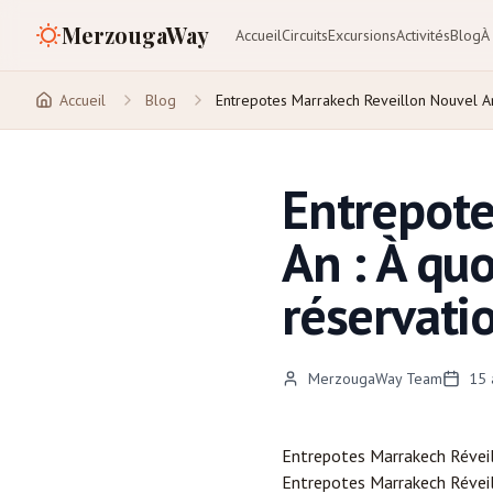
MerzougaWay
Accueil
Circuits
Excursions
Activités
Blog
À
Accueil
Blog
Entrepotes Marrakech Reveillon Nouvel 
Entrepote
An : À quo
réservati
MerzougaWay Team
15 
Entrepotes
Marrakech
Réveil
Entrepotes Marrakech Réveil