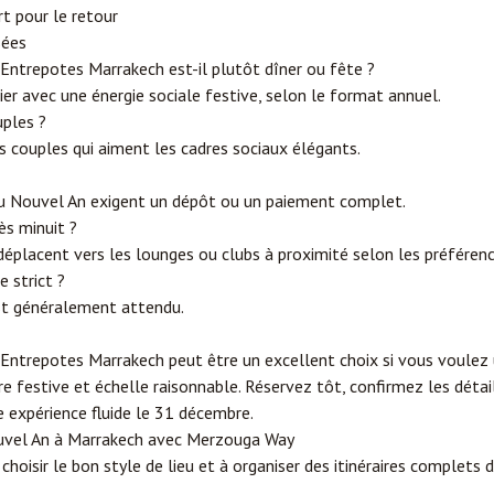
rt pour le retour
sées
Entrepotes Marrakech est-il plutôt dîner ou fête ?
r avec une énergie sociale festive, selon le format annuel.
uples ?
es couples qui aiment les cadres sociaux élégants.
Nouvel An exigent un dépôt ou un paiement complet.
ès minuit ?
déplacent vers les lounges ou clubs à proximité selon les préférenc
e strict ?
est généralement attendu.
Entrepotes Marrakech peut être un excellent choix si vous voulez u
re festive et échelle raisonnable. Réservez tôt, confirmez les détai
e expérience fluide le 31 décembre.
ouvel An à Marrakech avec
Merzouga
Way
hoisir le bon style de lieu et à organiser des itinéraires complets 