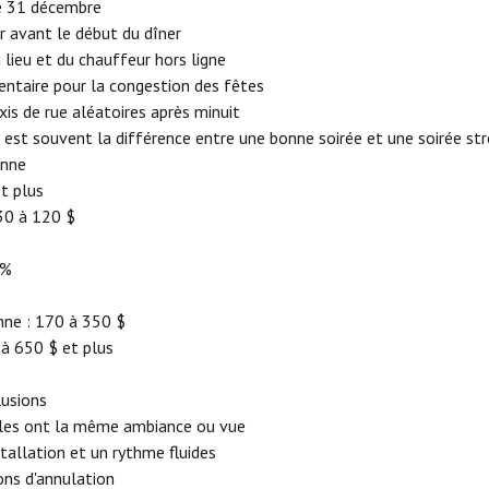
le 31 décembre
r avant le début du dîner
lieu et du chauffeur hors ligne
ntaire pour la congestion des fêtes
xis de rue aléatoires après minuit
t est souvent la différence entre une bonne soirée et une soirée st
onne
et plus
30 à 120 $
 %
ne : 170 à 350 $
à 650 $ et plus
lusions
bles ont la même ambiance ou vue
stallation et un rythme fluides
ons d'annulation