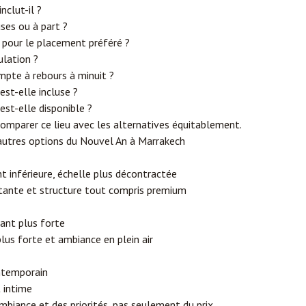
inclut-il ?
ses ou à part ?
 pour le placement préféré ?
ulation ?
mpte à rebours à minuit ?
est-elle incluse ?
est-elle disponible ?
omparer ce lieu avec les alternatives équitablement.
autres options du Nouvel An à Marrakech
 inférieure, échelle plus décontractée
rtante et structure tout compris premium
rant plus forte
lus forte et ambiance en plein air
ontemporain
t intime
mbiance et des priorités, pas seulement du prix.