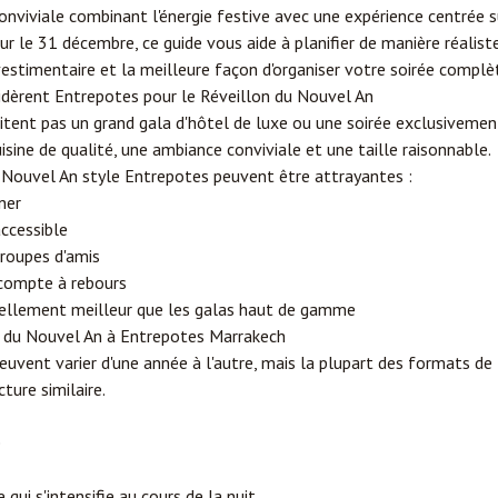
viviale combinant l'énergie festive avec une expérience centrée s
ur le 31 décembre, ce guide vous aide à planifier de manière réalis
vestimentaire et la meilleure façon d'organiser votre soirée complè
idèrent Entrepotes pour le Réveillon du Nouvel An
itent pas un grand gala d'hôtel de luxe ou une soirée exclusiveme
isine de qualité, une ambiance conviviale et une taille raisonnable.
e Nouvel An style Entrepotes peuvent être attrayantes :
ner
ccessible
groupes d'amis
u compte à rebours
iellement meilleur que les galas haut de gamme
n du Nouvel An à Entrepotes Marrakech
euvent varier d'une année à l'autre, mais la plupart des formats d
ture similaire.
e
qui s'intensifie au cours de la nuit