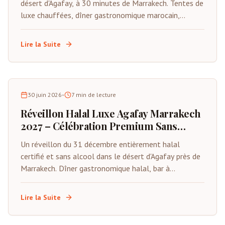
désert d'Agafay, à 30 minutes de Marrakech. Tentes de
luxe chauffées, dîner gastronomique marocain,
musique Gnawa live, feux d'artifice et compte à
rebours sous les étoiles. Places limitées.
Lire la Suite
30 juin 2026
•
7
min de lecture
Réveillon Halal Luxe Agafay Marrakech
2027 – Célébration Premium Sans
Alcool
Un réveillon du 31 décembre entièrement halal
certifié et sans alcool dans le désert d'Agafay près de
Marrakech. Dîner gastronomique halal, bar à
mocktails premium, animations live, tentes privées et
compte à rebours sous les étoiles. Spécialement
Lire la Suite
conçu pour les familles musulmanes et les visiteurs
du Golfe.