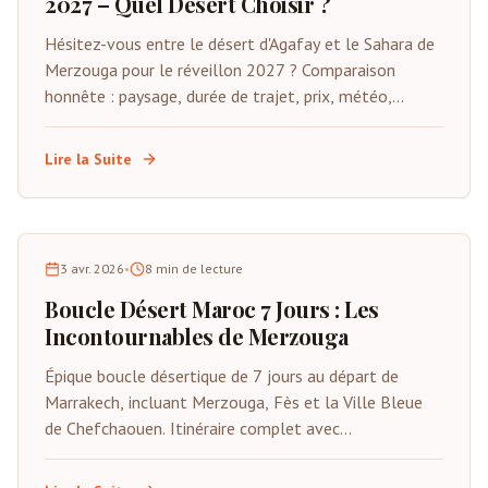
2027 – Quel Désert Choisir ?
Hésitez-vous entre le désert d'Agafay et le Sahara de
Merzouga pour le réveillon 2027 ? Comparaison
honnête : paysage, durée de trajet, prix, météo,
qualité des camps et quel désert convient à votre
voyage. Conseils de gens qui connaissent les deux.
Lire la Suite
3 avr. 2026
•
8
min de lecture
Boucle Désert Maroc 7 Jours : Les
Incontournables de Merzouga
Épique boucle désertique de 7 jours au départ de
Marrakech, incluant Merzouga, Fès et la Ville Bleue
de Chefchaouen. Itinéraire complet avec
hébergements, activités, tarifs et conseils d'initiés.