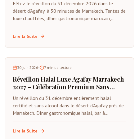
Fêtez le réveillon du 31 décembre 2026 dans le
désert d'Agafay, à 30 minutes de Marrakech. Tentes de
luxe chauffées, dîner gastronomique marocain,
musique Gnawa live, feux d'artifice et compte à
rebours sous les étoiles. Places limitées.
Lire la Suite
30 juin 2026
•
7
min de lecture
Réveillon Halal Luxe Agafay Marrakech
2027 – Célébration Premium Sans
Alcool
Un réveillon du 31 décembre entièrement halal
certifié et sans alcool dans le désert d'Agafay près de
Marrakech. Dîner gastronomique halal, bar à
mocktails premium, animations live, tentes privées et
compte à rebours sous les étoiles. Spécialement
Lire la Suite
conçu pour les familles musulmanes et les visiteurs