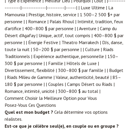
| Type d'Expérience | Meilleur Lieu | Pourquoi | Coût | |----------
---------|--------------|----------|------| | Luxe Ultime | La
Mamounia | Prestige, histoire, service | 1 500–2 500 $+ par
personne | | Romance | Palais Rhoul | Intimité, tradition, feux
d'artifice | 400–800 $ par personne | | Aventure | Camp du
Désert d'Agafay | Unique, actif, tout compris | 400–800 $ par
personne | | Énergie Festive | Theatro Marrakech | DJs, danse,
toute la nuit | 50–200 $ par personne | | Culture | Riads
Traditionnels | Expérience authentique, personnelle | 150–
300 $ par personne | | Famille | Hôtels de Luxe |
Divertissement, flexibilité | 300–800 $ par famille | | Budget
| Riads Milieu de Gamme | Valeur, authenticité, beauté | 85–
180 $ par personne | | Couples | Camps Désert ou Riads |
Romance, intimité, unicité | 300–800 $ au total |
Comment Choisir la Meilleure Option pour Vous
Posez-Vous Ces Questions
Quel est mon budget ?
Cela détermine vos options
réalistes.
Est-ce que je célèbre seul(e), en couple ou en groupe ?