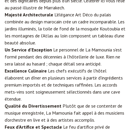
et des dignitaires depuis plus d'un siècle. Célébrer ici vous relie
au passé illustre de Marrakech.
Majesté Architecturale
L'élégance Art Déco du palais
combinée au design marocain crée un cadre incomparable. Les
jardins illuminés, la toile de fond de la mosquée Koutoubia et
les montagnes de l'Atlas au loin composent un tableau d'une
beauté absolue.
Un Service d'Exception
Le personnel de La Mamounia s'est
formé pendant des décennies à l'hôtellerie de luxe. Rien ne
sera laissé au hasard ; chaque détail sera anticipé.
Excellence Culinaire
Les chefs exécutifs de l'hôtel
élaborent un dîner en plusieurs services à partir d'ingrédients
premium importés et de techniques raffinées. Les accords
mets-vins sont soigneusement sélectionnés dans une cave
étendue.
Qualité du Divertissement
Plutôt que de se contenter de
musique enregistrée, La Mamounia fait appel à des musiciens
d'orchestre en live et à des artistes accomplis.
Feux d'Artifice et Spectacle
Le feu d'artifice privé de