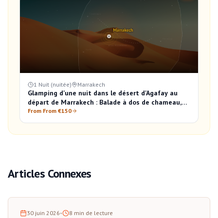
1 Nuit (nuitée)
Marrakech
Glamping d'une nuit dans le désert d'Agafay au
départ de Marrakech : Balade à dos de chameau,
Dîner et Lever du soleil
From From €150
Articles Connexes
30 juin 2026
•
8
min de lecture