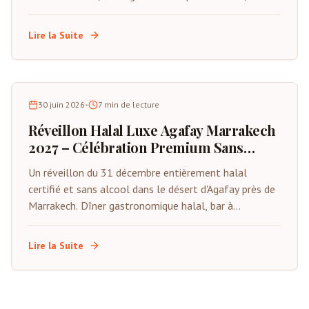
musique Gnawa live, feux d'artifice et compte à
rebours sous les étoiles. Places limitées.
Lire la Suite
30 juin 2026
•
7
min de lecture
Réveillon Halal Luxe Agafay Marrakech
2027 – Célébration Premium Sans
Alcool
Un réveillon du 31 décembre entièrement halal
certifié et sans alcool dans le désert d'Agafay près de
Marrakech. Dîner gastronomique halal, bar à
mocktails premium, animations live, tentes privées et
compte à rebours sous les étoiles. Spécialement
Lire la Suite
conçu pour les familles musulmanes et les visiteurs
du Golfe.