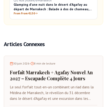
1 Nuit (nuitée)
Marrakech
Glamping d'une nuit dans le désert d'Agafay au
départ de Marrakech : Balade à dos de chameau,
Dîner et Lever du soleil
From From €150
Articles Connexes
30 juin 2026
•
8
min de lecture
Forfait Marrakech + Agafay Nouvel An
2027 – Escapade Complète 4 Jours
Le seul forfait tout-en-un combinant un riad dans la
Médina de Marrakech, le réveillon du 31 décembre
dans le désert d'Agafay et une excursion dans les
montagnes de l'Atlas. Du 29 décembre au 1er janvier