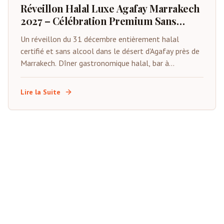
Réveillon Halal Luxe Agafay Marrakech
2027 – Célébration Premium Sans
Alcool
Un réveillon du 31 décembre entièrement halal
certifié et sans alcool dans le désert d'Agafay près de
Marrakech. Dîner gastronomique halal, bar à
mocktails premium, animations live, tentes privées et
compte à rebours sous les étoiles. Spécialement
Lire la Suite
conçu pour les familles musulmanes et les visiteurs
du Golfe.