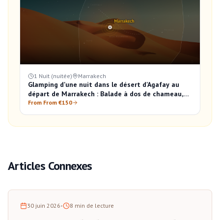
1 Nuit (nuitée)
Marrakech
Glamping d'une nuit dans le désert d'Agafay au
départ de Marrakech : Balade à dos de chameau,
Dîner et Lever du soleil
From From €150
Articles Connexes
30 juin 2026
•
8
min de lecture