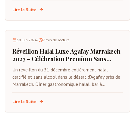
rebours sous les étoiles. Places limitées.
Lire la Suite
30 juin 2026
•
7
min de lecture
Réveillon Halal Luxe Agafay Marrakech
2027 – Célébration Premium Sans
Alcool
Un réveillon du 31 décembre entièrement halal
certifié et sans alcool dans le désert d'Agafay près de
Marrakech. Dîner gastronomique halal, bar à
mocktails premium, animations live, tentes privées et
compte à rebours sous les étoiles. Spécialement
Lire la Suite
conçu pour les familles musulmanes et les visiteurs
du Golfe.