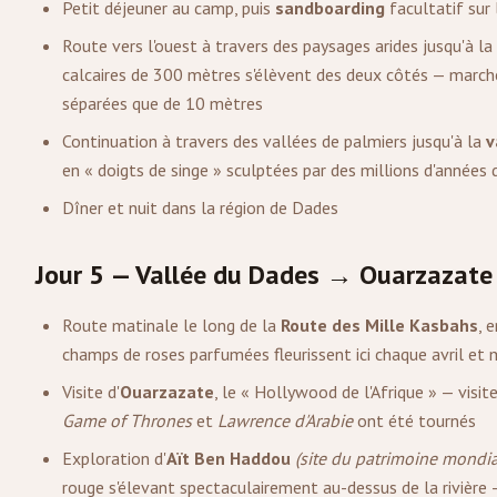
Petit déjeuner au camp, puis
sandboarding
facultatif sur
Route vers l'ouest à travers des paysages arides jusqu'à la
calcaires de 300 mètres s'élèvent des deux côtés — marchez
séparées que de 10 mètres
Continuation à travers des vallées de palmiers jusqu'à la
v
en « doigts de singe » sculptées par des millions d'années 
Dîner et nuit dans la région de Dades
Jour 5 — Vallée du Dades →
Ouarzazate
Route matinale le long de la
Route des Mille Kasbahs
, 
champs de roses parfumées fleurissent ici chaque avril et 
Visite d'
Ouarzazate
, le « Hollywood de l'Afrique » — visi
Game of Thrones
et
Lawrence d'Arabie
ont été tournés
Exploration d'
Aït Ben Haddou
(site du patrimoine mondi
rouge s'élevant spectaculairement au-dessus de la riviè