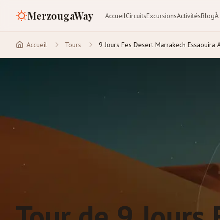
MerzougaWay
Accueil
Circuits
Excursions
Activités
Blog
À
Accueil
Tours
9 Jours Fes Desert Marrakech Essaouira 
Tour de 9 Jours 