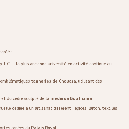
agréé :
. J.-C. — la plus ancienne université en activité continue au
ux emblématiques
tanneries de Chouara
, utilisant des
 et du cèdre sculpté de la
médersa Bou Inania
elle dédiée à un artisanat différent : épices, laiton, textiles
ortes ornées du
Palais Royal