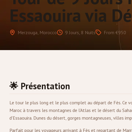
Essaouira via D
Merzouga, Morocco
9 Jours, 8 Nuits
From €950
🌟 Présentation
Le tour le plus long et le plus complet au départ de
Fès
. Ce 
Maroc à travers les montagnes de l'Atlas et le désert du Sahar
d'Essaouira. Dunes du désert, gorges montagneuses, villes imp
Parfait pour les voyageurs arrivant à Fès et repartant de Mar