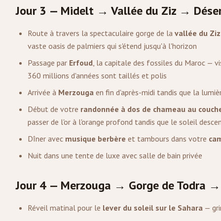
Jour 3 — Midelt → Vallée du Ziz → Dése
Route à travers la spectaculaire gorge de la
vallée du Ziz
vaste oasis de palmiers qui s'étend jusqu'à l'horizon
Passage par
Erfoud
, la capitale des fossiles du Maroc — vi
360 millions d'années sont taillés et polis
Arrivée à
Merzouga
en fin d'après-midi tandis que la lumi
Début de votre
randonnée à dos de chameau au coucher
passer de l'or à l'orange profond tandis que le soleil desce
Dîner avec
musique berbère
et tambours dans votre
cam
Nuit dans une tente de luxe avec salle de bain privée
Jour 4 — Merzouga → Gorge de Todra →
Réveil matinal pour le
lever du soleil sur le Sahara
— gri