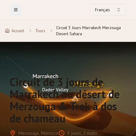
Français
Toggle Menu
Circuit 3 Jours Marrakech Merzouga
Accueil
Tours
Desert Sahara
Circuit de 3 jours de
Marrakech au désert de
Merzouga & Trek à dos
de chameau
Merzouga, Morocco
3 jours, 2 nuits