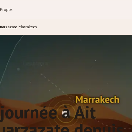
 Propos
Ouarzazate Marrakech
journée à Ait
arzazate depuis