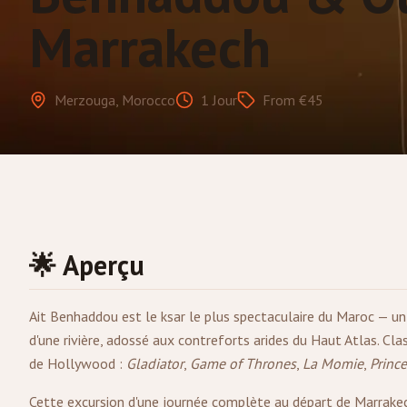
Marrakech
Merzouga, Morocco
1 Jour
From €45
🌟 Aperçu
Ait Benhaddou est le ksar le plus spectaculaire du Maroc — un 
d'une rivière, adossé aux contreforts arides du Haut Atlas. Cla
de Hollywood :
Gladiator
,
Game of Thrones
,
La Momie
,
Prince
Cette excursion d'une journée complète au départ de
Marrake