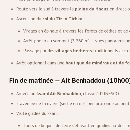
Route vers le sud à travers la
plaine du Haouz
en directi
Ascension du
col du Tizi n'Tichka
:
Virages en épingle à travers les forêts de cèdres et de 
Arrêt photo au sommet (2 260 m) — vues panoramiques 
Passage par des
villages berbères
traditionnels accro
Arrêt optionnel dans une
boutique de minéraux et de fo
Fin de matinée — Ait Benhaddou (10h00
Arrivée au
ksar d'Ait Benhaddou
, classé à l'UNESCO.
Traversée de la rivière (sèche en été, peu profonde au prin
Visite guidée du ksar :
Tours de briques de terre s'élevant en gradins au-dessus