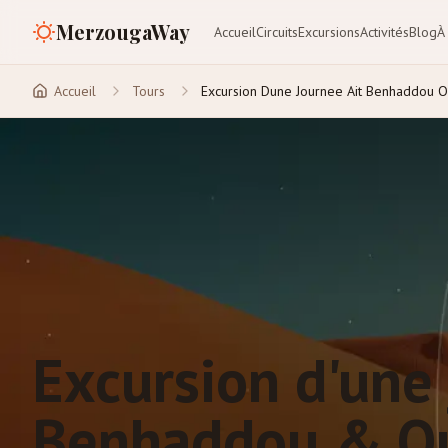
MerzougaWay
Accueil
Circuits
Excursions
Activités
Blog
À
Accueil
Tours
Excursion Dune Journee Ait Benhaddou 
Excursion d'une 
Benhaddou & Ou