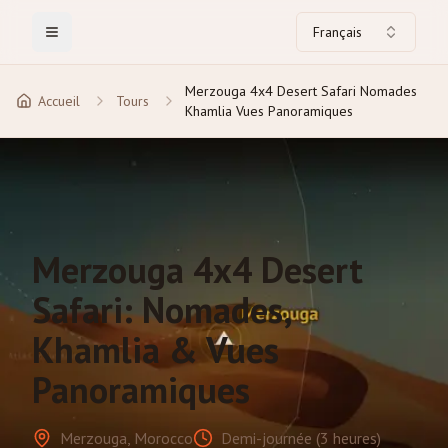
Français
Toggle Menu
Merzouga 4x4 Desert Safari Nomades
Accueil
Tours
Khamlia Vues Panoramiques
Merzouga 4x4 Desert
Safari: Nomades,
Khamlia & Vues
Panoramiques
Merzouga, Morocco
Demi-journée (3 heures)