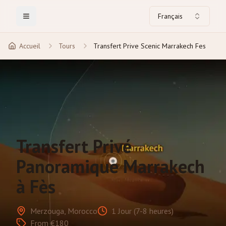
Français
Toggle Menu
Accueil
Tours
Transfert Prive Scenic Marrakech Fes
Transfert Privé
Panoramique Marrakech
à Fès
Merzouga, Morocco
1 Jour (7-8 heures)
From €180