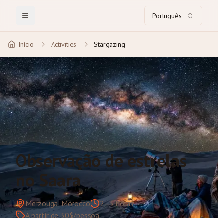
Português
Toggle Menu
Início
Activities
Stargazing
Observação de estrelas
no Saara
Merzouga, Morocco
2–3 horas
A partir de 30$/pessoa