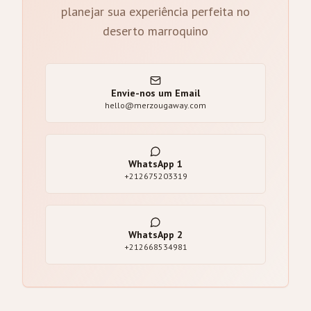
planejar sua experiência perfeita no
deserto marroquino
Envie-nos um Email
hello@merzougaway.com
WhatsApp
1
+212675203319
WhatsApp
2
+212668534981