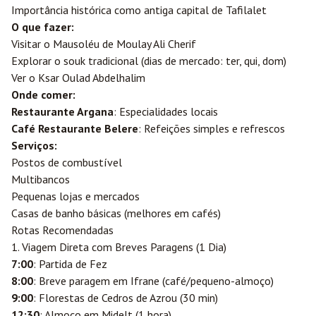
Importância histórica como antiga capital de Tafilalet
O que fazer:
Visitar o Mausoléu de Moulay Ali Cherif
Explorar o souk tradicional (dias de mercado: ter, qui, dom)
Ver o Ksar Oulad Abdelhalim
Onde comer:
Restaurante Argana
: Especialidades locais
Café Restaurante Belere
: Refeições simples e refrescos
Serviços:
Postos de combustível
Multibancos
Pequenas lojas e mercados
Casas de banho básicas (melhores em cafés)
Rotas Recomendadas
1. Viagem Direta com Breves Paragens (1 Dia)
7:00
: Partida de Fez
8:00
: Breve paragem em Ifrane (café/pequeno-almoço)
9:00
: Florestas de Cedros de Azrou (30 min)
12:30
: Almoço em Midelt (1 hora)