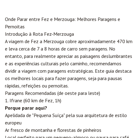
Onde Parar entre
Fez
e
Merzouga
: Melhores Paragens e
Pernoitas
Introdução à Rota Fez-Merzouga
A viagem de Fez a Merzouga cobre aproximadamente 470 km
e leva cerca de 7 a 8 horas de carro sem paragens. No
entanto, para realmente apreciar as paisagens deslumbrantes
e as experiências culturais pelo caminho, recomendamos
dividir a viagem com paragens estratégicas. Este guia destaca
os melhores locais para fazer paragens, seja para pausas
rápidas, refeições ou pernoitas.
Paragens Recomendadas (de oeste para leste)
1. Ifrane (60 km de Fez, 1h)
Porque parar aqui?
Apelidada de "Pequena Suíça" pela sua arquitetura de estilo
europeu
Ar fresco de montanha e florestas de pinheiros
Local perfeito para um pequeno-almoço ou pausa para café